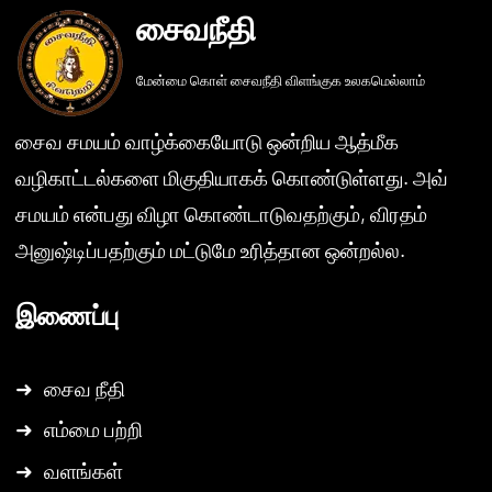
சைவநீதி
மேன்மை கொள் சைவநீதி விளங்குக உலகமெல்லாம்
சைவ சமயம் வாழ்க்கையோடு ஒன்றிய ஆத்மீக
வழிகாட்டல்களை மிகுதியாகக் கொண்டுள்ளது. அவ்
சமயம் என்பது விழா கொண்டாடுவதற்கும், விரதம்
அனுஷ்டிப்பதற்கும் மட்டுமே உரித்தான ஒன்றல்ல.
இணைப்பு
➜
சைவ நீதி
➜
எம்மை பற்றி
➜
வளங்கள்