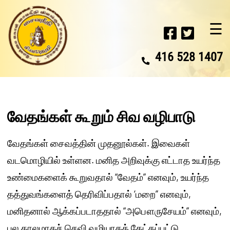
☰
416 528 1407
வேதங்கள் கூறும் சிவ வழிபாடு
வேதங்கள் சைவத்தின் முதனூல்கள். இவைகள்
வடமொழியில் உள்ளன. மனித அறிவுக்கு எட்டாத உயர்ந்த
உண்மைகளைக் கூறுவதால் “வேதம்” எனவும், உயர்ந்த
தத்துவங்களைத் தெரிவிப்பதால் ‘மறை” எனவும்,
மனிதனால் ஆக்கப்படாததால் “அபௌருசேயம்” எனவும்,
பல காலமாகச் செவி வழியாகக் கேட்கப்பட்டு