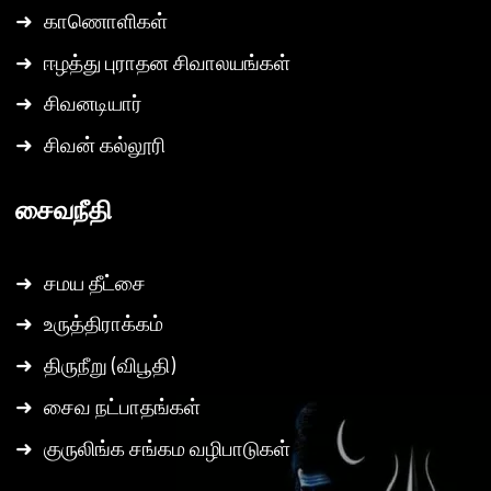
➜
காணொளிகள்
➜
ஈழத்து புராதன சிவாலயங்கள்
➜
சிவனடியார்
➜
சிவன் கல்லூரி
சைவநீதி
➜
சமய தீட்சை
➜
உருத்திராக்கம்
➜
திருநீறு (விபூதி)
➜
சைவ நட்பாதங்கள்
➜
குருலிங்க சங்கம வழிபாடுகள்