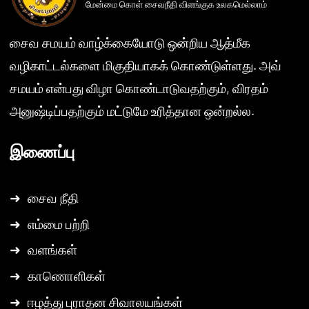
மேன்மை கொள் சைவநீதி விளங்குக உலகமெல்லாம்
சைவ சமயம் வாழ்க்கையோடு ஒன்றிய ஆத்மீக
வழிகாட்டல்களை மிகுதியாகக் கொண்டுள்ளது. அவ்
சமயம் என்பது விழா கொண்டாடுவதற்கும், விரதம்
அனுஷ்டிப்பதற்கும் மட்டுமே உரித்தான ஒன்றல்ல.
இணைப்பு
➜
சைவ நீதி
➜
எம்மை பற்றி
➜
வளங்கள்
➜
காணொளிகள்
➜
ஈழத்து புராதன சிவாலயங்கள்