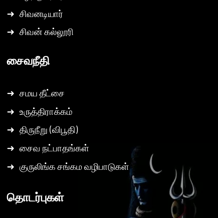
➜
சிவனடியார்
➜
சிவன் கல்லூரி
சைவநீதி
➜
சமய தீட்சை
➜
உருத்திராக்கம்
➜
திருநீறு (விபூதி)
➜
சைவ நட்பாதங்கள்
➜
குருலிங்க சங்கம வழிபாடுகள்
தொடர்புகள்