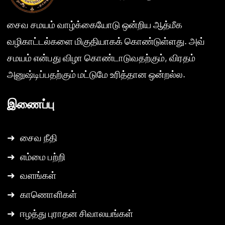
சைவ சமயம் வாழ்க்கையோடு ஒன்றிய ஆத்மீக
வழிகாட்டல்களை மிகுதியாகக் கொண்டுள்ளது. அவ்
சமயம் என்பது விழா கொண்டாடுவதற்கும், விரதம்
அனுஷ்டிப்பதற்கும் மட்டுமே உரித்தான ஒன்றல்ல.
இணைப்பு
➜
சைவ நீதி
➜
எம்மை பற்றி
➜
வளங்கள்
➜
காணொளிகள்
➜
ஈழத்து புராதன சிவாலயங்கள்