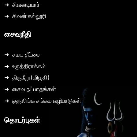
➜
சிவனடியார்
➜
சிவன் கல்லூரி
சைவநீதி
➜
சமய தீட்சை
➜
உருத்திராக்கம்
➜
திருநீறு (விபூதி)
➜
சைவ நட்பாதங்கள்
➜
குருலிங்க சங்கம வழிபாடுகள்
தொடர்புகள்