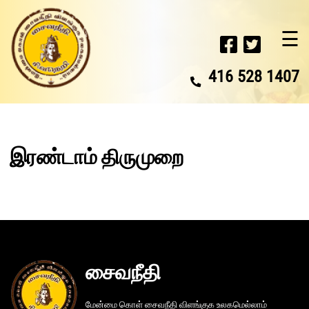
☰
416 528 1407
இரண்டாம் திருமுறை
சைவநீதி
மேன்மை கொள் சைவநீதி விளங்குக உலகமெல்லாம்