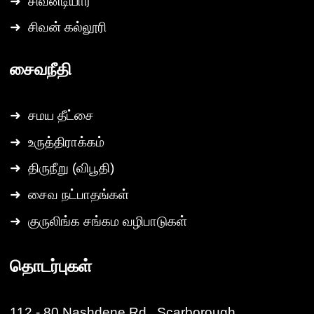
➜
சிவனடியார்
➜
சிவன் கல்லூரி
சைவநீதி
➜
சமய தீட்சை
➜
உருத்திராக்கம்
➜
திருநீறு (விபூதி)
➜
சைவ நட்பாதங்கள்
➜
குருலிங்க சங்கம வழிபாடுகள்
தொடர்புகள்
112 - 80 Nashdene Rd., Scarborough