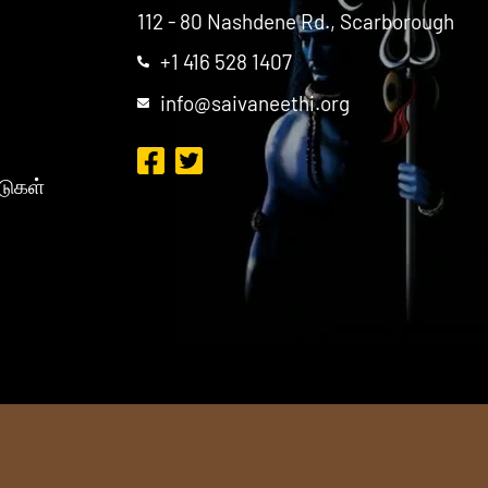
112 - 80 Nashdene Rd., Scarborough
+1 416 528 1407
info@saivaneethi.org
டுகள்