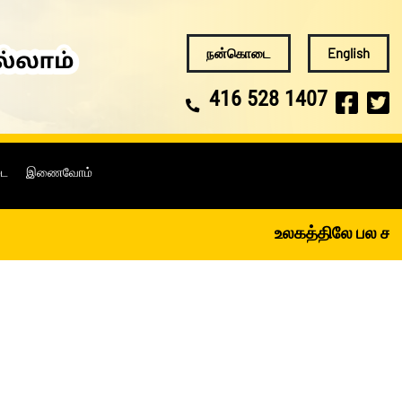
நன்கொடை
English
416 528 1407
டை
இணைவோம்
உலகத்திலே பல சமயங்கள