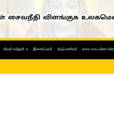
சிவன் கல்லூரி
இணைப்புகள்
திருப்பணிகள்
சைவ சமய வினா வி