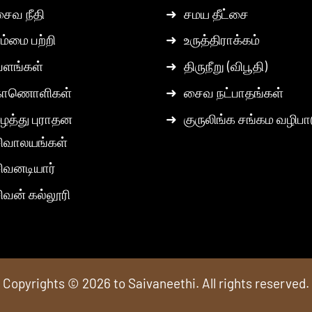
ைவ நீதி
➜
சமய தீட்சை
ம்மை பற்றி
➜
உருத்திராக்கம்
வளங்கள்
➜
திருநீறு (விபூதி)
காணொளிகள்
➜
சைவ நட்பாதங்கள்
ழத்து புராதன
➜
குருலிங்க சங்கம வழிபா
ிவாலயங்கள்
ிவனடியார்
ிவன் கல்லூரி
Copyrights © 2026 to Saivaneethi. All rights reserved.