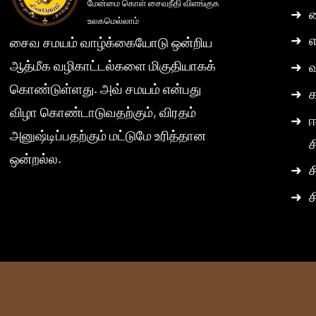
மேன்மை கொள் சைவநீதி விளங்குக
➜
ச
உலகமெல்லாம்
➜
எ
சைவ சமயம் வாழ்க்கையோடு ஒன்றிய
ஆத்மீக வழிகாட்டல்களை மிகுதியாகக்
➜
கொண்டுள்ளது. அவ் சமயம் என்பது
➜
விழா கொண்டாடுவதற்கும், விரதம்
➜
ஈ
அனுஷ்டிப்பதற்கும் மட்டுமே உரித்தான
ச
ஒன்றல்ல.
➜
ச
➜
ச