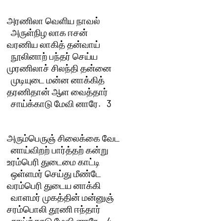
அரணிலா வெளிய நாவல் 

  அருள்நிழ லாக ஈசன்

வரணிய லாகித் தன்வாய் 

  நூலினாற் பந்தர் செய்ய

முரணிலாச் சிலந்தி தன்னை 

  முடியுடை மன்ன னாக்கித்

தரணிதான் ஆள வைத்தார் 

  சாய்க்காடு மேவி னாரே.   3 

அரும்பெருஞ் சிலைக்கை வேட 

  னாய்விறற் பார்த்தற் கன்று

உரம்பெரி துடைமை காட்டி 

  ஒள்ளமர் செய்து மீண்டே

வரம்பெரி துடைய னாக்கி 

  வாளமர் முகத்தின் மன்னுஞ்

சரம்பொலி தூணி ஈந்தார் 

  சாய்க்காடு மேவி னாரே.   4 
