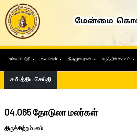
எம்மைப்பற்றி
வளங்கள்
திருமுறைகள்
ஈழத்தில் சைவம்
சமீபத்திய செய்தி
04.065 தோடுலா மலர்கள்
திருச்சிற்றம்பலம்