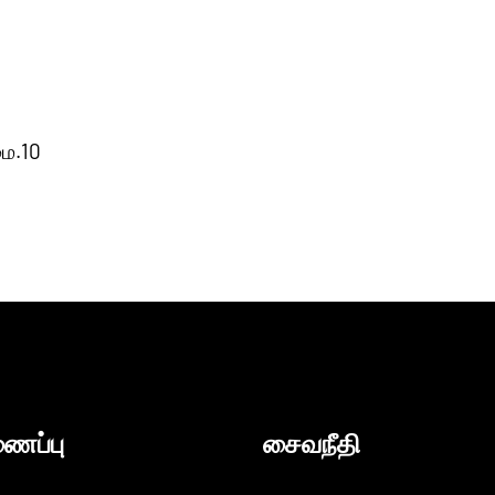
மை.10
ைப்பு
சைவநீதி