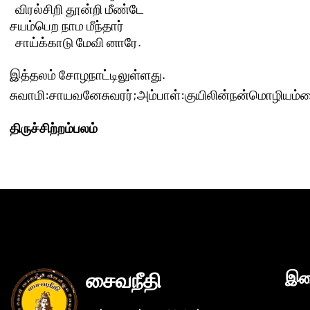
  விரல்சிறி தூன்றி மீண்டே

சயம்பெற நாம மீந்தார் 

  சாய்க்காடு மேவி னாரே.

இத்தலம் சோழநாட்டிலுள்ளது.
சுவாமி:சாயவனேசுவரர்;அம்பாள்:குயிலின்நன்மொழியம்
திருச்சிற்றம்பலம்
சைவநீதி
இண