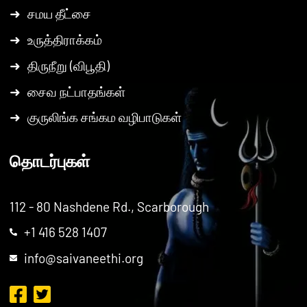
➜
சமய தீட்சை
➜
உருத்திராக்கம்
➜
திருநீறு (விபூதி)
➜
சைவ நட்பாதங்கள்
➜
குருலிங்க சங்கம வழிபாடுகள்
தொடர்புகள்
112 - 80 Nashdene Rd., Scarborough
+1 416 528 1407
info@saivaneethi.org