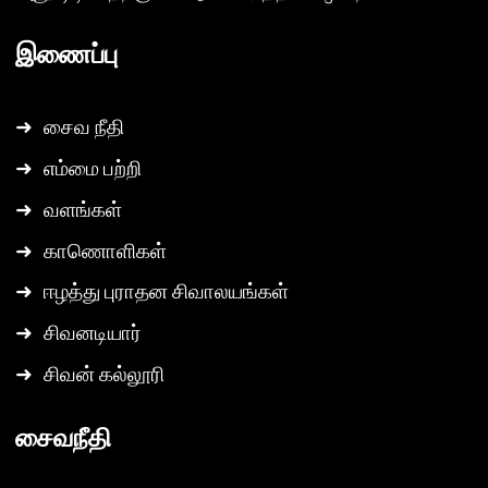
இணைப்பு
➜
சைவ நீதி
➜
எம்மை பற்றி
➜
வளங்கள்
➜
காணொளிகள்
➜
ஈழத்து புராதன சிவாலயங்கள்
➜
சிவனடியார்
➜
சிவன் கல்லூரி
சைவநீதி