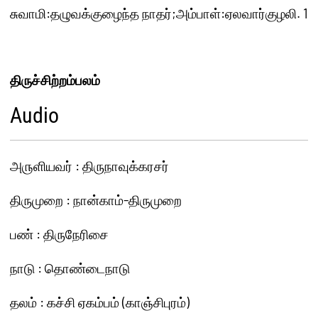
திருச்சிற்றம்பலம்
Audio
அ௫ளியவர் : திருநாவுக்கரசர்
திருமுறை : நான்காம்-திருமுறை
பண் : திருநேரிசை
நாடு : தொண்டைநாடு
தலம் : கச்சி ஏகம்பம் (காஞ்சிபுரம்)