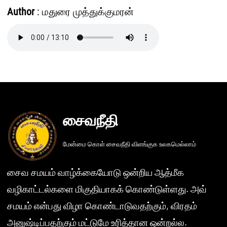
Author
: மதுரை முத்துக்குமரன்
சைவநீதி
மேன்மை கொள் சைவநீதி விளங்குக உலகமெல்லாம்
சைவ சமயம் வாழ்க்கையோடு ஒன்றிய ஆத்மீக
வழிகாட்டல்களை மிகுதியாகக் கொண்டுள்ளது. அவ்
சமயம் என்பது விழா கொண்டாடுவதற்கும், விரதம்
அனுஷ்டிப்பதற்கும் மட்டுமே உரித்தான ஒன்றல்ல.