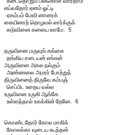
  கடைதொறும் பலிகொள் வார்தாம்

எய்வதோர் ஏனம் ஓட்டி 

  ஏகம்பம் மேவி னாரைக்

கையினாற் றொழவல் லார்க்குக் 

  கடுவினை களைய லாமே.   5 

தருவினை மருவுங் கங்கை 

  தங்கிய சடையன் எங்கள்

அருவினை அகல நல்கும் 

  அண்ணலை அமரர் போற்றுந்

திருவினைத் திருவே கம்பஞ் 

  செப்பிட உறைய வல்ல

உருவினை உருகி ஆங்கே 

  உள்ளத்தால் உகக்கின் றேனே.   6 

கொண்டதோர் கோல மாகிக் 

  கோலக்கா வுடைய கூத்தன்
