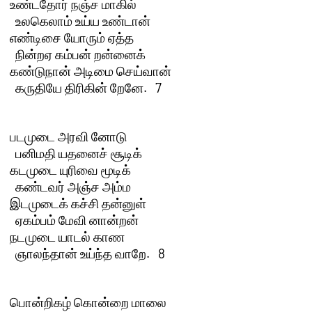
உண்டதோர் நஞ்ச மாகில் 

  உலகெலாம் உய்ய உண்டான்

எண்டிசை யோரும் ஏத்த 

  நின்றஏ கம்பன் றன்னைக்

கண்டுநான் அடிமை செய்வான் 

  கருதியே திரிகின் றேனே.   7 

படமுடை அரவி னோடு 

  பனிமதி யதனைச் சூடிக்

கடமுடை யுரிவை மூடிக் 

  கண்டவர் அஞ்ச அம்ம

இடமுடைக் கச்சி தன்னுள் 

  ஏகம்பம் மேவி னான்றன்

நடமுடை யாடல் காண 

  ஞாலந்தான் உய்ந்த வாறே.   8 

பொன்றிகழ் கொன்றை மாலை 
