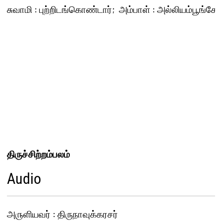
சுவாமி : புற்றிடங்கொண்டார்;  அம்பாள் : அல்லியம்பூங்கோத
திருச்சிற்றம்பலம்
Audio
அ௫ளியவர் : திருநாவுக்கரசர்