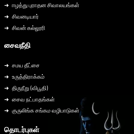
➜
ஈழத்து புராதன சிவாலயங்கள்
➜
சிவனடியார்
➜
சிவன் கல்லூரி
சைவநீதி
➜
சமய தீட்சை
➜
உருத்திராக்கம்
➜
திருநீறு (விபூதி)
➜
சைவ நட்பாதங்கள்
➜
குருலிங்க சங்கம வழிபாடுகள்
தொடர்புகள்