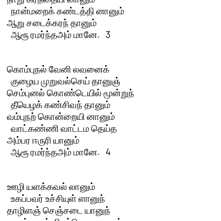
  நான்மறைக் கண்டத்தி னானும்

ஆறு சடைக்கரந் தானும் 

  ஆரூ ரமர்ந்தஅம் மானே.   3  

கொம்புநல் வேனி லவனைக் 

  குழைய முறுவல்செய் தானுஞ்

செம்புனல் கொண்டெயில் மூன்றுந் 

  தீயெழக் கண்சிவந் தானும்

வம்புநற் கொன்றையி னானும் 

  வாட்கண்ணி வாட்டம தெய்த

அம்பர ஈருரி யானும் 

  ஆரூ ரமர்ந்தஅம் மானே.   4 

ஊழி யளக்கவல் லானும் 

  உகப்பவர் உச்சியுள் ளானுந்

தாழிளஞ் செஞ்சடை யானுந் 
