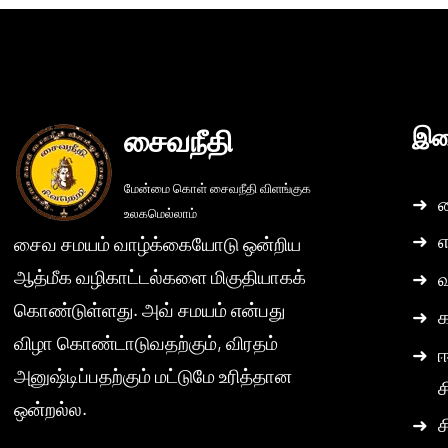
சைவநீதி
இண
மேன்மை கொள் சைவநீதி விளங்குக
➜
ச
உலகமெல்லாம்
➜
எ
சைவ சமயம் வாழ்க்கையோடு ஒன்றிய
ஆத்மீக வழிகாட்டல்களை மிகுதியாகக்
➜
கொண்டுள்ளது. அவ் சமயம் என்பது
➜
விழா கொண்டாடுவதற்கும், விரதம்
➜
ஈ
அனுஷ்டிப்பதற்கும் மட்டுமே உரித்தான
ச
ஒன்றல்ல.
➜
ச