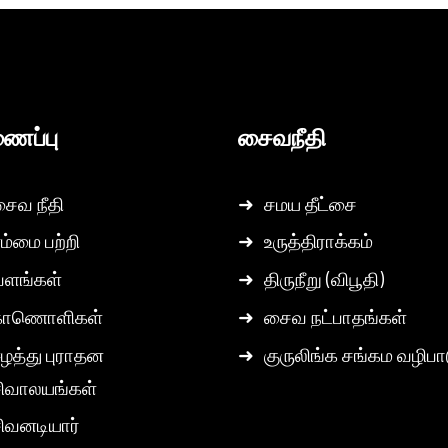
ைப்பு
சைவநீதி
ைவ நீதி
➜
சமய தீட்சை
ம்மை பற்றி
➜
உருத்திராக்கம்
வளங்கள்
➜
திருநீறு (விபூதி)
காணொளிகள்
➜
சைவ நட்பாதங்கள்
ழத்து புராதன
➜
குருலிங்க சங்கம வழிபா
ிவாலயங்கள்
ிவனடியார்