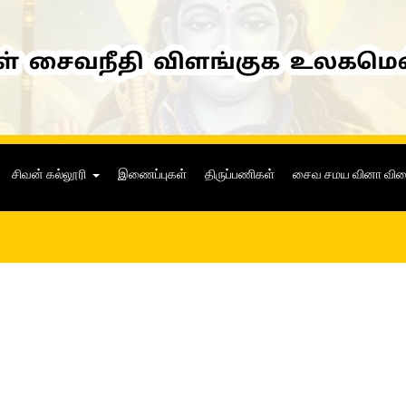
சிவன் கல்லூரி
இணைப்புகள்
திருப்பணிகள்
சைவ சமய வினா வி