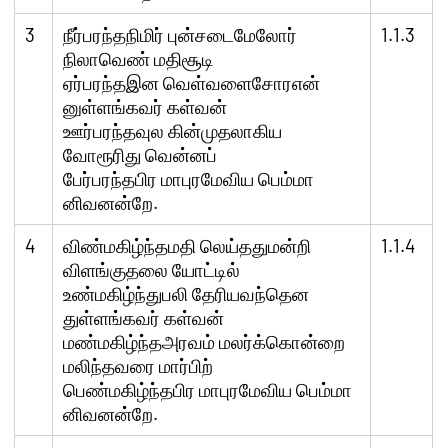
3
நீர்பரந்தநிமிர் புன்சடைமேலோர்
1.1.3
நிலாவெண் மதிசூடி
ஏர்பரந்தஇன வெள்வளைசோரஎன்
னுள்ளங்கவர் கள்வன்
ஊர்பரந்தவுல கின்முதலாகிய
வோரூரிது வென்னப்
பேர்பரந்தபிர மாபுரமேவிய பெம்மா
னிவனன்றே.
4
விண்மகிழ்ந்தமதி லெய்ததுமன்றி
1.1.4
விளங்குதலை யோட்டில்
உண்மகிழ்ந்துபலி தேரியவந்தென
துள்ளங்கவர் கள்வன்
மண்மகிழ்ந்தஅரவம் மலர்க்கொன்றை
மலிந்தவரை மார்பிற்
பெண்மகிழ்ந்தபிர மாபுரமேவிய பெம்மா
னிவனன்றே.