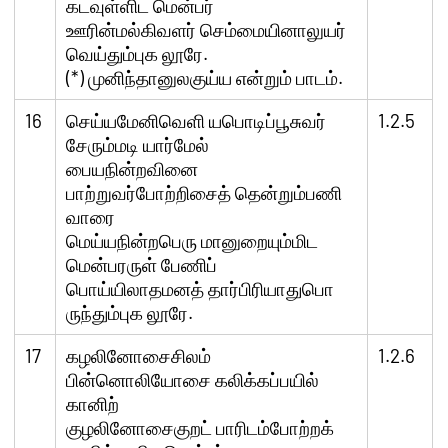
கடவுள்ளிட மென்பர்
ஊரின்மல்கிவளர் செம்மையினாலுயர்
வெய்தும்புக லூரே.
(*) முனிந்தானுலகுய்ய என்றும் பாடம்.
16
செய்யமேனிவெளி யபொடிப்பூசுவர்
1.2.5
சேரும்மடி யார்மேல்
பையநின்றவினை
பாற்றுவர்போற்றிசைத் தென்றும்பணி
வாரை
மெய்யநின்றபெரு மானுறையும்மிட
மென்பரருள் பேணிப்
பொய்யிலாதமனத் தார்பிரியாதுபொ
ருந்தும்புக லூரே.
17
கழலினோசைசிலம்
1.2.6
பின்னொலியோசை கலிக்கப்பயில்
கானிற்
குழலினோசைகுறட் பாரிடம்போற்றக்