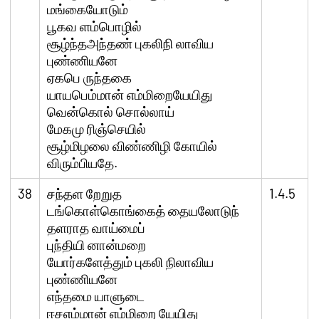
மங்கையோடும்
பூகவ ளம்பொழில்
சூழ்ந்தஅந்தண் புகலிநி லாவிய
புண்ணியனே
ஏகபெ ருந்தகை
யாயபெம்மான் எம்மிறையேயிது
வென்கொல் சொல்லாய்
மேகமு ரிஞ்செயில்
சூழ்மிழலை விண்ணிழி கோயில்
விரும்பியதே.
38
சந்தள றேறுத
1.4.5
டங்கொள்கொங்கைத் தையலோடுந்
தளராத வாய்மைப்
புந்தியி னான்மறை
யோர்களேத்தும் புகலி நிலாவிய
புண்ணியனே
எந்தமை யாளுடை
ஈசஎம்மான் எம்மிறை யேயிது