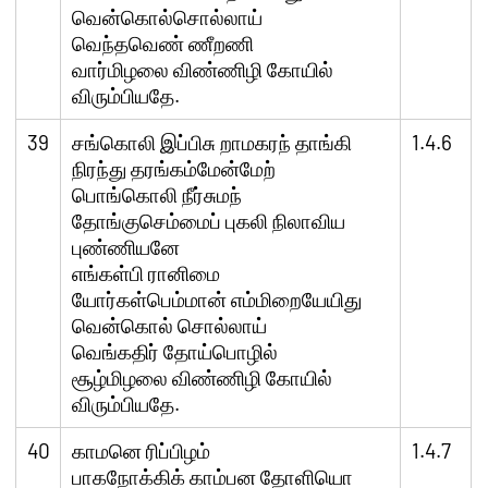
வென்கொல்சொல்லாய்
வெந்தவெண் ணீறணி
வார்மிழலை விண்ணிழி கோயில்
விரும்பியதே.
39
சங்கொலி இப்பிசு றாமகரந் தாங்கி
1.4.6
நிரந்து தரங்கம்மேன்மேற்
பொங்கொலி நீர்சுமந்
தோங்குசெம்மைப் புகலி நிலாவிய
புண்ணியனே
எங்கள்பி ரானிமை
யோர்கள்பெம்மான் எம்மிறையேயிது
வென்கொல் சொல்லாய்
வெங்கதிர் தோய்பொழில்
சூழ்மிழலை விண்ணிழி கோயில்
விரும்பியதே.
40
காமனெ ரிப்பிழம்
1.4.7
பாகநோக்கிக் காம்பன தோளியொ