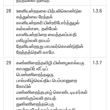
தீர்தலெளி தன்றே.
28
ஊனியன்றதலை யிற்பலிகொண்டுல
1.3.6
கத்துள்ளவ ரேத்தக்
கானியன்றகரி யின்உரிபோர்த்துழல்
கள்வன்சடை தன்மேல்
வானியன்றபிறை வைத்தஎம்மாதி
மகிழும்வலி தாயம்
தேனியன்றநறு மாமலர்கொண்டுநின்
றேத்தத்தெளி வாமே.
29
கண்ணிறைந்தவிழி யின்னழலால்வரு
1.3.7
காமனுயிர் வீட்டிப்
பெண்ணிறைந்தஒரு
பால்மகிழ்வெய்திய பெம்மானுறை
கோயில்
மண்ணிறைந்தபுகழ் கொண்டடியார்கள்
வணங்கும்வலி தாயத்
துண்ணிறைந்தபெரு
மான்கழலேத்தநம் உண்மைக்கதி