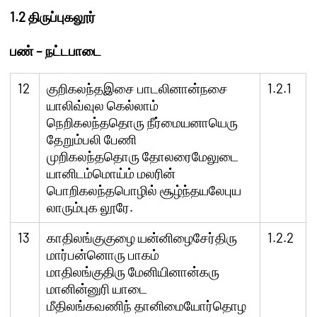
1.2
திருப்புகலூர்
பண்
–
நட்டபாடை
12
குறிகலந்தஇசை பாடலினான்நசை
1.2.1
யாலிவ்வுல கெல்லாம்
நெறிகலந்ததொரு நீர்மையனாயெரு
தேறும்பலி பேணி
முறிகலந்ததொரு தோலரைமேலுடை
யானிடம்மொய்ம் மலரின்
பொறிகலந்தபொழில் சூழ்ந்தயலேபுய
லாரும்புக லூரே.
13
காதிலங்குகுழை யன்னிழைசேர்திரு
1.2.2
மார்பன்னொரு பாகம்
மாதிலங்குதிரு மேனியினான்கரு
மானின்னுரி யாடை
மீதிலங்கவணிந் தானிமையோர்தொழ