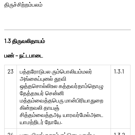
திருச்சிற்றம்பலம்
1.3
திருவலிதாயம்
பண்
–
நட்டபாடை
23
பத்தரோடுபல ரும்பொலியம்மலர்
1.3.1
அங்கைப்புனல் தூவி
ஒத்தசொல்லிஉல கத்தவர்தாம்தொழு
தேத்தஉயர் சென்னி
மத்தம்வைத்தபெரு மான்பிரியாதுறை
கின்றவலி தாயஞ்
சித்தம்வைத்தஅடி யாரவர்மேல்அடை
யாமற்றிடர் நோயே.
24
படையிலங்குகரம் எட்டுடையான்படி
1.3.2