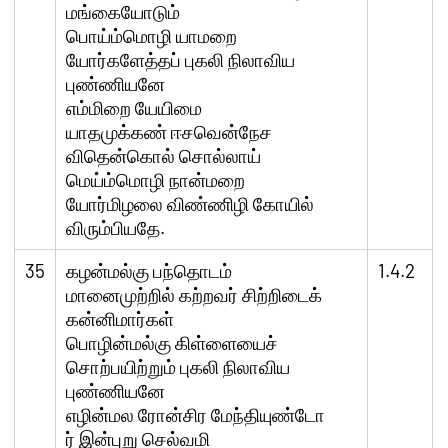
மங்கையோடும்
பொய்ம்மொழி யாமறை
யோர்களேத்தப் புகலி நிலாவிய
புண்ணியனே
எம்மிறை யேயிமை
யாதமுக்கண் ஈசவென்நேச
விதென்கொல் சொல்லாய்
மெய்ம்மொழி நான்மறை
யோர்மிழலை விண்ணிழி கோயில்
விரும்பியதே.
35
கழன்மல்கு பந்தொடம்
1.4.2
மானைமுற்றில் கற்றவர் சிற்றிடைக்
கன்னிமார்கள்
பொழின்மல்கு கிள்ளையைச்
சொற்பயிற்றும் புகலி நிலாவிய
புண்ணியனே
எழின்மல ரோன்சிர மேந்தியுண்டோ
ர் இன்புறு செல்வமி