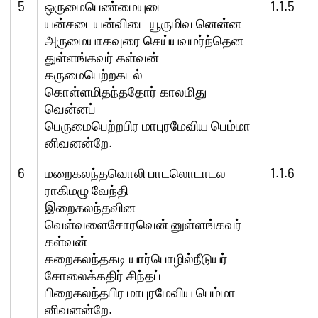
5
ஒருமைபெண்மையுடை
1.1.5
யன்சடையன்விடை யூருமிவ னென்ன
அருமையாகவுரை செய்யவமர்ந்தென
துள்ளங்கவர் கள்வன்
கருமைபெற்றகடல்
கொள்ளமிதந்ததோர் காலமிது
வென்னப்
பெருமைபெற்றபிர மாபுரமேவிய பெம்மா
னிவனன்றே.
6
மறைகலந்தவொலி பாடலொடாடல
1.1.6
ராகிமழு வேந்தி
இறைகலந்தவின
வெள்வளைசோரவென் னுள்ளங்கவர்
கள்வன்
கறைகலந்தகடி யார்பொழில்நீடுயர்
சோலைக்கதிர் சிந்தப்
பிறைகலந்தபிர மாபுரமேவிய பெம்மா
னிவனன்றே.