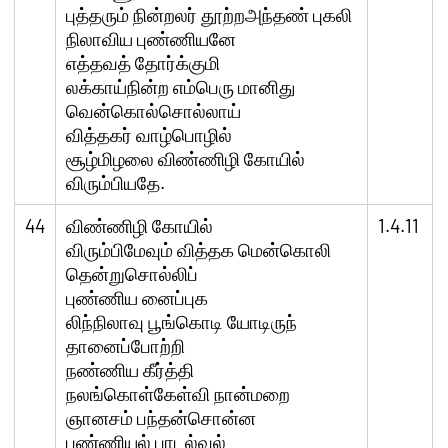
புத்தரும் நின்றலர் தூற்றஅந்தண் புகலி
நிலாவிய புண்ணியனே
எத்தவத் தோர்க்குமி
லக்காய்நின்ற எம்பெரு மானிது
வென்கொல்சொல்லாய்
வித்தகர் வாழ்பொழில்
சூழ்மிழலை விண்ணிழி கோயில்
விரும்பியதே.
44
விண்ணிழி கோயில்
1.4.11
விரும்பிமேவும் வித்தக மென்கொலி
தென்றுசொல்லிப்
புண்ணிய னைப்புக
லிந்நிலாவு பூங்கொடி யோடிருந்
தானைப்போற்றி
நண்ணிய கீர்த்தி
நலங்கொள்கேள்வி நான்மறை
ஞானசம் பந்தன்சொன்ன
பண்ணியல் பாடல்வல்