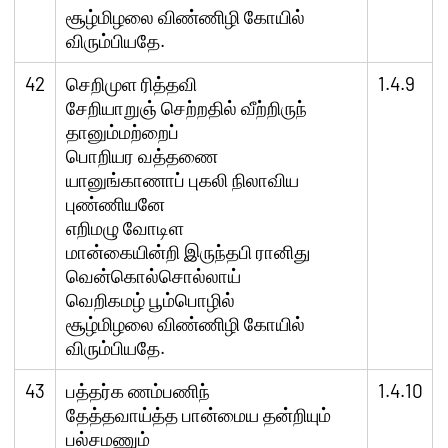
சூழ்மிழலை விண்ணிழி கோயில்
விரும்பியதே.
42
செறிமுள ரித்தவி
1.4.9
சேறியாறுஞ் செற்றதில் வீற்றிருந்
தானும்மற்றைப்
பொறியர வத்தணை
யானுங்காணாப் புகலி நிலாவிய
புண்ணியனே
எறிமழு வோடிள
மான்கையின்றி இருந்தபி ரானிது
வென்கொல்சொல்லாய்
வெறிகமழ் பூம்பொழில்
சூழ்மிழலை விண்ணிழி கோயில்
விரும்பியதே.
43
பத்தர்க ணம்பணிந்
1.4.10
தேத்தவாய்த்த பான்மைய தன்றியும்
பல்சமணும்