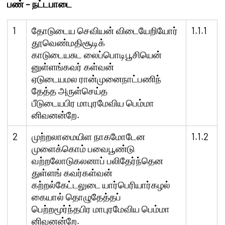
பண்
–
நட்டபாடை
1
தோடுடைய செவியன் விடையேறியோர்
1.1.1
தூவெண்மதிசூடிக்
காடுடையசுட லைப்பொடிபூசியென்
னுள்ளங்கவர் கள்வன்
ஏடுடையமல ரான்முனைநாட்பணிந்
தேத்த அருள்செய்த
பீடுடையபிர மாபுரமேவிய பெம்மா
னிவனன்றே.
2
முற்றலாமையிள நாகமோடேன
1.1.2
முளைக்கொம் பவைபூண்டு
வற்றலோடுகலனாப் பலிதேர்ந்தென
துள்ளங் கவர்கள்வன்
கற்றல்கேட்டலுடை யார்பெரியார்கழல்
கையால் தொழுதேத்தப்
பெற்றமூர்ந்தபிர மாபுரமேவிய பெம்மா
னிவனன்றே.