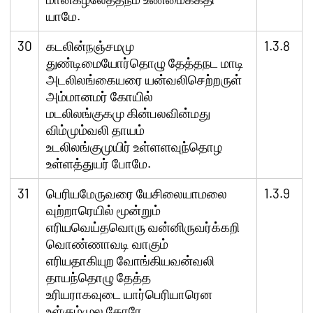
யாமே.
30
கடலின்நஞ்சமமு
1.3.8
துண்டிமையோர்தொழு தேத்தநட மாடி
அடலிலங்கையரை யன்வலிசெற்றருள்
அம்மானமர் கோயில்
மடலிலங்குகமு கின்பலவின்மது
விம்மும்வலி தாயம்
உடலிலங்குமுயிர் உள்ளளவுந்தொழ
உள்ளத்துயர் போமே.
31
பெரியமேருவரை யேசிலையாமலை
1.3.9
வுற்றாரெயில் மூன்றும்
எரியவெய்தவொரு வன்னிருவர்க்கறி
வொண்ணாவடி வாகும்
எரியதாகியுற வோங்கியவன்வலி
தாயந்தொழு தேத்த
உரியராகவுடை யார்பெரியாரென
உள்கும்முல கோரே.