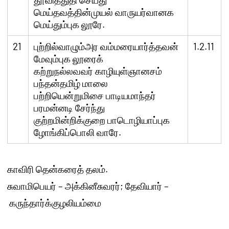
மெய்தவத்தின்முயல் வாருயர்வானக
மெய்தும்புக லூரே.
21
புற்றில்வாழும்அர வம்மரையார்த்தவன்
1.2.11
மேவும்புக லூரைக்
கற்றுநல்லவவர் காழியுள்ஞானசம்
பந்தன்தமிழ் மாலை
பற்றியென்றுமிசை பாடியமாந்தர்
பரமன்னடி சேர்ந்து
குற்றமின்றிக்குறை பாடொழியாப்புக
ழோங்கிப்பொலி வாரே.
காவிரி
தென்கரைத்
தலம்
.
சுவாமிபெயர்
–
அக்கினீசுவரர்
;
தேவியார்
–
கருந்தார்க்குழலியம்மை