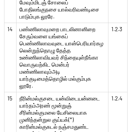
மேவும்மிடஞ் சோலைப்
போதிலங்குநசை யால்வரிவண்டிசை
பாடும்புக லூரே.
14
பண்ணிலாவுமறை பாடலினானிறை
1.2.3
சேரும்வளை யங்கைப்
பெண்ணிலாவவுடை யான்பெரியார்கழ
லென்றுந்தொழு தேத்த
உண்ணிலாவியவர் சிந்தையுள்நீங்கா
வொருவற்கிட மென்பர்
மண்ணிலாவும்அடி
யார்குடிமைத்தொழில் மல்கும்புக
லூரே.
15
நீரின்மல்குசடை யன்விடையன்னடை
1.2.4
யார்தம்அரண் மூன்றுஞ்
சீரின்மல்குமலை யேசிலையாக
முனிந்தன்றுல குய்யக்(*)
காரின்மல்குகடல் நஞ்சமதுண்ட