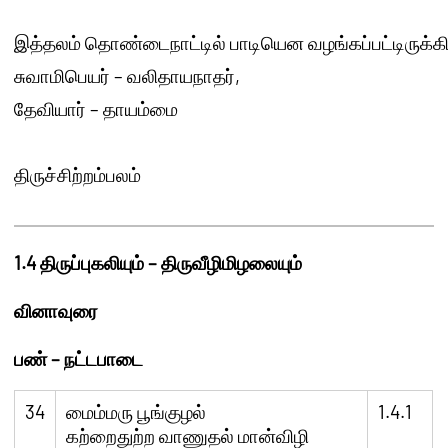
இத்தலம்
தொண்டைநாட்டில்
பாடியென
வழங்கப்பட்டிருக்க
சுவாமிபெயர்
–
வலிதாயநாதர்
,
தேவியார்
–
தாயம்மை
திருச்சிற்றம்பலம்
1.4
திருப்புகலியும்
–
திருவீழிமிழலையும்
வினாவுரை
பண்
–
நட்டபாடை
34
மைம்மரு பூங்குழல்
1.4.1
கற்றைதுற்ற வாணுதல் மான்விழி