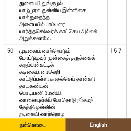
துளைபயி லுங்குழல்
யாழ்முரல துன்னிய இன்னிசை
யால்துதைந்த
அளைபயில் பாம்பரை
யார்த்தசெல்வர்க் காட்செய அல்லல்
அறுக்கலாமே.
50
முடிகையி னாற்றொடும்
1.5.7
மோட்டுழவர் முன்கைத் தருக்கைக்
கரும்பின்கட்டிக்
கடிகையி னாலெறி
காட்டுப்பள்ளி காதல்செய் தான்கரி
தாயகண்டன்
பொடியணி மேனியி
னானையுள்கிப் போதொடு நீர்சுமந்
தேத்திமுன்னின்
றடிகையி னாற்றொழ
வல்லதொண்டர் அருவினை யைத்துரந்
நன்கொடை
English
தாட்செய்வாரே.