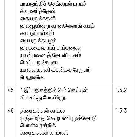
பாயஓங்கிச் செங்கயல் பாயச்
சிலமலர்த்தேன்
கையரு கேகனி
வாழையீன்று கானலெலாங் கமழ்
காட்டுப்பள்ளிப்
பையரு கேயழல்
வாயவைவாய்ப் பாம்பணை
யான்பணைத் தோளிபாகம்
மெய்யரு கேயுடை
யானையுள்கி விண்டவ ரேறுவர்
மேலுலகே.
45
* இப்பதிகத்தில் 2-ம் செய்யுள்
1.5.2
சிதைந்து போயிற்று.
46
திரைகளெல் லாமல
1.5.3
ருஞ்சுமந்து செழுமணி முத்தொடு
பொன்வரன்றிக்
கரைகளெல் லாமணி