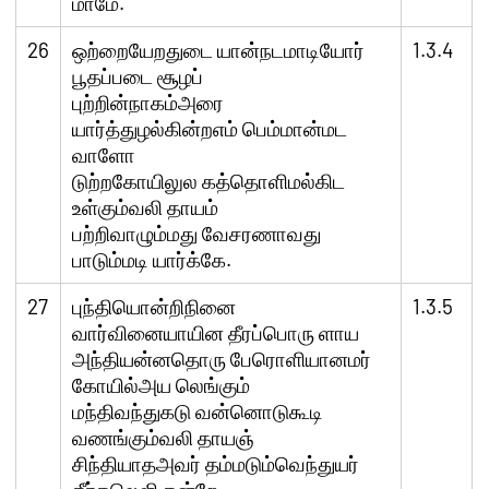
மாமே.
26
ஒற்றையேறதுடை யான்நடமாடியோர்
1.3.4
பூதப்படை சூழப்
புற்றின்நாகம்அரை
யார்த்துழல்கின்றஎம் பெம்மான்மட
வாளோ
டுற்றகோயிலுல கத்தொளிமல்கிட
உள்கும்வலி தாயம்
பற்றிவாழும்மது வேசரணாவது
பாடும்மடி யார்க்கே.
27
புந்தியொன்றிநினை
1.3.5
வார்வினையாயின தீரப்பொரு ளாய
அந்தியன்னதொரு பேரொளியானமர்
கோயில்அய லெங்கும்
மந்திவந்துகடு வன்னொடுகூடி
வணங்கும்வலி தாயஞ்
சிந்தியாதஅவர் தம்மடும்வெந்துயர்