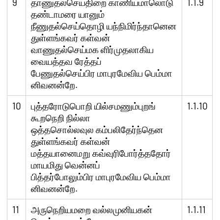
9
தாணுதல்செய்திறை காணியமாலொடு
1.1.9
தண்டாமரை யானும்
நீணுதல்செய்தொழி யந்நிமிர்ந்தானென
துள்ளங்கவர் கள்வன்
வாணுதல்செய்மக ளிர்முதலாகிய
வையத்தவ ரேத்தப்
பேணுதல்செய்பிர மாபுரமேவிய பெம்மா
னிவனன்றே.
10
புத்தரோடுபொறி யில்சமணும்புறங்
1.1.10
கூறநெறி நில்லா
ஒத்தசொல்லவுல கம்பலிதேர்ந்தென
துள்ளங்கவர் கள்வன்
மத்தயானைமறு கவ்வுரிபோர்த்ததோர்
மாயமிது வென்னப்
பித்தர்போலும்பிர மாபுரமேவிய பெம்மா
னிவனன்றே.
11
அருநெறியமறை வல்லமுனியகன்
1.1.11