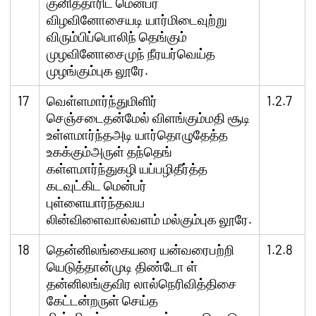
குனித்தாரிட மென்பர்
விழவினோசையடி யார்மிடைவுற்று
விரும்பிப்பொலிந் தெங்கும்
முழவினோசைமுந் நீரயர்வெய்த
முழங்கும்புக லூரே.
17
வெள்ளமார்ந்துமிளிர்
1.2.7
செஞ்சடைதன்மேல் விளங்கும்மதி சூடி
உள்ளமார்ந்தஅடி யார்தொழுதேத்த
உகக்கும்அருள் தந்தெங்
கள்ளமார்ந்துகழி யப்பழிதீர்த்த
கடவுட்கிட மென்பர்
புள்ளையார்ந்தவய
லின்விளைவால்வளம் மல்கும்புக லூரே.
18
தென்னிலங்கையரை யன்வரைபற்றி
1.2.8
யெடுத்தான்முடி திண்டோ ள்
தன்னிலங்குவிர லால்நெரிவித்திசை
கேட்டன்றருள் செய்த