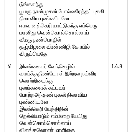
டுங்கலந்து
பூமரு நான்முகன் போல்வரேத்தப் புகலி
நிலாவிய புண்ணியனே
ஈமவ னத்தெரி யாட்டுகந்த எம்பெரு
மானிது வென்கொல்சொல்லாய்
வீமரு தண்பொழில்
சூழ்மிழலை விண்ணிழி கோயில்
விரும்பியதே.
41
இலங்கையர் வேந்தெழில்
1.4.8
வாய்த்ததிண்டோ ள் இற்றல றவ்விர
லொற்றியைந்து
புலங்களைக் கட்டவர்
போற்றஅந்தண் புகலி நிலாவிய
புண்ணியனே
இலங்கெரி யேந்திநின்
றெல்லியாடும் எம்மிறை யேயிது
வென்கொல்சொல்லாய்
விலங்கலொண் மாளிகை