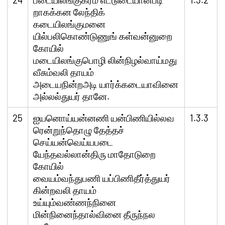
றாகக்கன லேந்திக்
கடையிலங்குமனை
யில்பலிகொண்டுணுங் கள்வன்னுறை
கோயில்
மடையிலங்குபொழி லின்நிழல்வாய்மது
வீசும்வலி தாயம்
அடையநின்றஅடி யார்க்கடையாவினை
அல்லல்துயர் தானே.
25
ஐயனொய்யன்னணி யன்பிணியில்லவ
1.3.3
ரென்றுந்தொழு தேத்தச்
செய்யன்வெய்யபடை
யேந்தவல்லான்திரு மாதோடுறை
கோயில்
வையம்வந்துபணி யப்பிணிதீர்த்துயர்
கின்றவலி தாயம்
உய்யும்வண்ணந்நினை
மின்நினைந்தால்வினை தீருந்நல