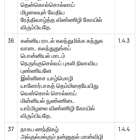
தென்கொல்சொல்லாய்
மிழலையுள் வேதிய
ரேத்திவாழ்த்த விண்ணிழி கோயில்
விரும்பியதே.
36
கன்னிய ராடல் கலந்துமிக்க கந்துக
1.4.3
வாடை கலந்துதுங்கப்
பொன்னியல் மாடம்
நெருங்குசெல்வப் புகலி நிலாவிய
புண்ணியனே
இன்னிசை யாழ்மொழி
யாளோர்பாகத் தெம்மிறையேயிது
வென்கொல் சொல்லாய்
மின்னியல் நுண்ணிடை
யார்மிழலை விண்ணிழி கோயில்
விரும்பியதே.
37
நாகப ணந்திகழ்
1.4.4
அல்குல்மல்கும் நன்னுதல் மான்விழி