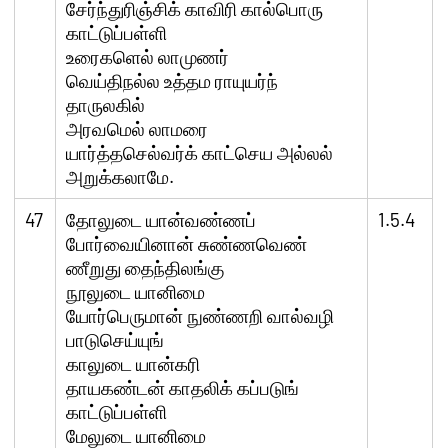
சேர்ந்துரிஞ்சிக் காவிரி கால்பொரு
காட்டுப்பள்ளி
உரைகளெல் லாமுணர்
வெய்திநல்ல உத்தம ராயுயர்ந்
தாருலகில்
அரவமெல் லாமரை
யார்த்தசெல்வர்க் காட்செய அல்லல்
அறுக்கலாமே.
47
தோலுடை யான்வண்ணப்
1.5.4
போர்வையினான் சுண்ணவெண்
ணீறுது தைந்திலங்கு
நூலுடை யானிமை
யோர்பெருமான் நுண்ணறி வால்வழி
பாடுசெய்யுங்
காலுடை யான்கரி
தாயகண்டன் காதலிக் கப்படுங்
காட்டுப்பள்ளி
மேலுடை யானிமை