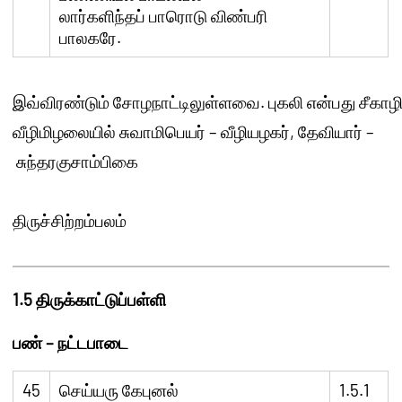
லார்களிந்தப் பாரொடு விண்பரி
பாலகரே.
இவ்விரண்டும்
சோழநாட்டிலுள்ளவை
.
புகலி
என்பது
சீகாழ
வீழிமிழலையில்
சுவாமிபெயர்
–
வீழியழகர்
,
தேவியார்
–
சுந்தரகுசாம்பிகை
திருச்சிற்றம்பலம்
1.5
திருக்காட்டுப்பள்ளி
பண்
–
நட்டபாடை
45
செய்யரு கேபுனல்
1.5.1