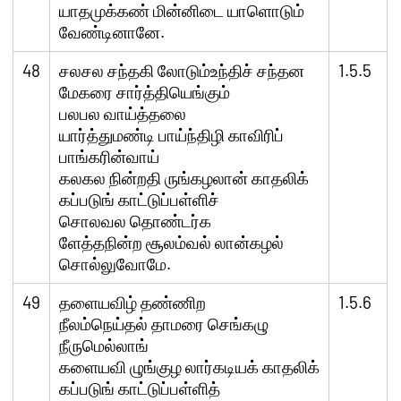
யாதமுக்கண் மின்னிடை யாளொடும்
வேண்டினானே.
48
சலசல சந்தகி லோடும்உந்திச் சந்தன
1.5.5
மேகரை சார்த்தியெங்கும்
பலபல வாய்த்தலை
யார்த்துமண்டி பாய்ந்திழி காவிரிப்
பாங்கரின்வாய்
கலகல நின்றதி ருங்கழலான் காதலிக்
கப்படுங் காட்டுப்பள்ளிச்
சொலவல தொண்டர்க
ளேத்தநின்ற சூலம்வல் லான்கழல்
சொல்லுவோமே.
49
தளையவிழ் தண்ணிற
1.5.6
நீலம்நெய்தல் தாமரை செங்கழு
நீருமெல்லாங்
களையவி ழுங்குழ லார்கடியக் காதலிக்
கப்படுங் காட்டுப்பள்ளித்