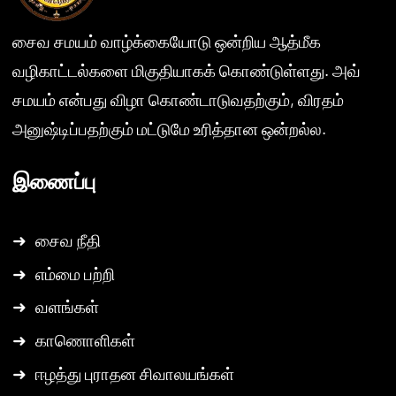
சைவ சமயம் வாழ்க்கையோடு ஒன்றிய ஆத்மீக
வழிகாட்டல்களை மிகுதியாகக் கொண்டுள்ளது. அவ்
சமயம் என்பது விழா கொண்டாடுவதற்கும், விரதம்
அனுஷ்டிப்பதற்கும் மட்டுமே உரித்தான ஒன்றல்ல.
இணைப்பு
➜
சைவ நீதி
➜
எம்மை பற்றி
➜
வளங்கள்
➜
காணொளிகள்
➜
ஈழத்து புராதன சிவாலயங்கள்