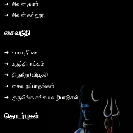
➜
சிவனடியார்
➜
சிவன் கல்லூரி
சைவநீதி
➜
சமய தீட்சை
➜
உருத்திராக்கம்
➜
திருநீறு (விபூதி)
➜
சைவ நட்பாதங்கள்
➜
குருலிங்க சங்கம வழிபாடுகள்
தொடர்புகள்