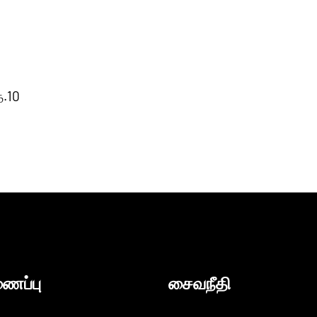
ை.10
ைப்பு
சைவநீதி