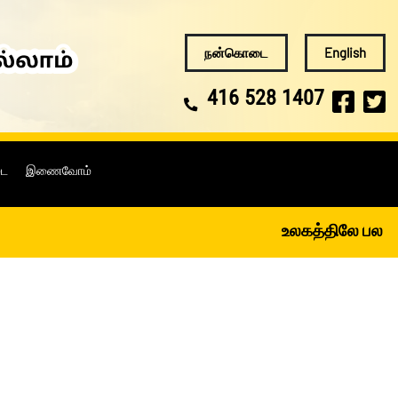
நன்கொடை
English
416 528 1407
டை
இணைவோம்
உலகத்திலே பல சமயங்கள