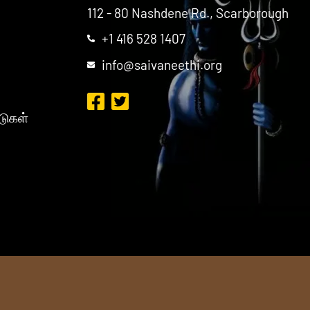
112 - 80 Nashdene Rd., Scarborough
+1 416 528 1407
info@saivaneethi.org
டுகள்