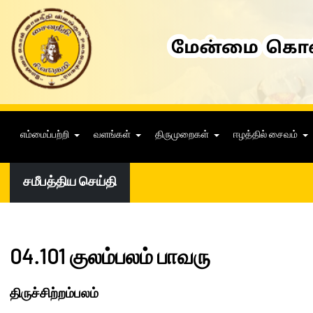
எம்மைப்பற்றி
வளங்கள்
திருமுறைகள்
ஈழத்தில் சைவம்
சமீபத்திய செய்தி
04.101 குலம்பலம் பாவரு
திருச்சிற்றம்பலம்