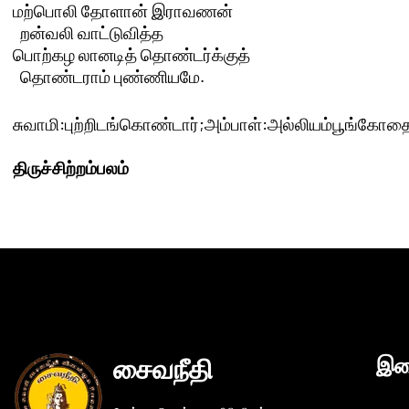
மற்பொலி தோளான் இராவணன் 

  றன்வலி வாட்டுவித்த

பொற்கழ லானடித் தொண்டர்க்குத் 

  தொண்டராம் புண்ணியமே.

சுவாமி:புற்றிடங்கொண்டார்;அம்பாள்:அல்லியம்பூங்கோத
திருச்சிற்றம்பலம்
சைவநீதி
இண