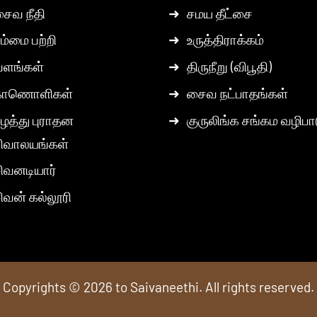
ைவ நீதி
➜
சமய தீட்சை
ம்மை பற்றி
➜
உருத்திராக்கம்
வளங்கள்
➜
திருநீறு (விபூதி)
காணொளிகள்
➜
சைவ நட்பாதங்கள்
ழத்து புராதன
➜
குருலிங்க சங்கம வழிபா
ிவாலயங்கள்
ிவனடியார்
ிவன் கல்லூரி
Copyrights © 2026 to Saivaneethi. All rights reserved.