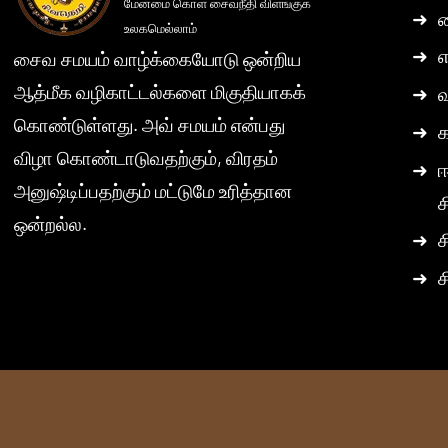
மேன்மை கொள் சைவநீதி விளங்குக
➜
ச
உலகமெல்லாம்
➜
எ
சைவ சமயம் வாழ்க்கையோடு ஒன்றிய
ஆத்மீக வழிகாட்டல்களை மிகுதியாகக்
➜
கொண்டுள்ளது. அவ் சமயம் என்பது
➜
விழா கொண்டாடுவதற்கும், விரதம்
➜
ஈ
அனுஷ்டிப்பதற்கும் மட்டுமே உரித்தான
ச
ஒன்றல்ல.
➜
ச
➜
ச