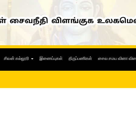
சிவன் கல்லூரி
இணைப்புகள்
திருப்பணிகள்
சைவ சமய வினா வி