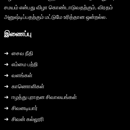
சமயம் என்பது விழா கொண்டாடுவதற்கும், விரதம்
அனுஷ்டிப்பதற்கும் மட்டுமே உரித்தான ஒன்றல்ல.
இணைப்பு
➜
சைவ நீதி
➜
எம்மை பற்றி
➜
வளங்கள்
➜
காணொளிகள்
➜
ஈழத்து புராதன சிவாலயங்கள்
➜
சிவனடியார்
➜
சிவன் கல்லூரி