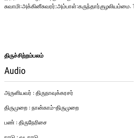
சுவாமி:அக்கினீசுவரர்;அம்பாள்:கருந்தார்குழலியம்மை. 10 
திருச்சிற்றம்பலம்
Audio
அ௫ளியவர் : திருநாவுக்கரசர்
திருமுறை : நான்காம்-திருமுறை
பண் : திருநேரிசை
நாடு : வடநாடு