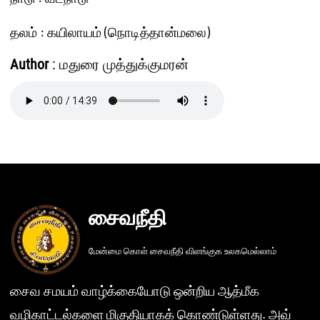
தலம் : கயிலாயம் (நொடித்தான்மலை)
Author
: மதுரை முத்துக்குமரன்
சைவநீதி
மேன்மை கொள் சைவநீதி விளங்குக உலகமெல்லாம்
சைவ சமயம் வாழ்க்கையோடு ஒன்றிய ஆத்மீக
வழிகாட்டல்களை மிகுதியாகக் கொண்டுள்ளது. அவ்