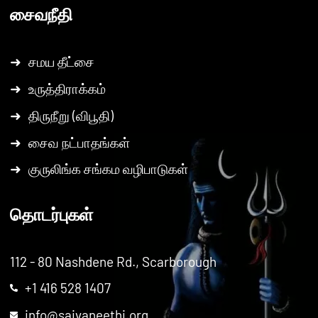
சைவநீதி
➜
சமய தீட்சை
➜
உருத்திராக்கம்
➜
திருநீறு (விபூதி)
➜
சைவ நட்பாதங்கள்
➜
குருலிங்க சங்கம வழிபாடுகள்
தொடர்புகள்
112 - 80 Nashdene Rd., Scarborough
+1 416 528 1407
info@saivaneethi.org