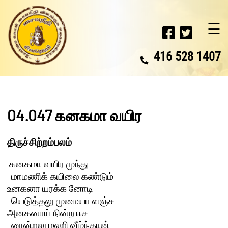
☰
416 528 1407
04.047 கனகமா வயிர
திருச்சிற்றம்பலம்
 கனகமா வயிர முந்து 

  மாமணிக் கயிலை கண்டும்

உனகனா யரக்க னோடி 

  யெடுத்தலு முமையா ளஞ்ச

அனகனாய் நின்ற ஈச 

  னூன்றலு மலறி வீழ்ந்தான்
