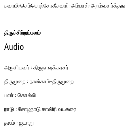
திருச்சிற்றம்பலம்
Audio
அ௫ளியவர் : திருநாவுக்கரசர்
திருமுறை : நான்காம்-திருமுறை
பண் : கொல்லி
நாடு : சோழநாடு காவிரி வடகரை
தலம் : ஐயாறு