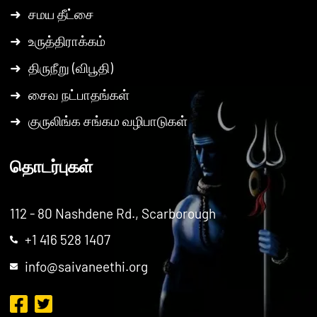
➜
சமய தீட்சை
➜
உருத்திராக்கம்
➜
திருநீறு (விபூதி)
➜
சைவ நட்பாதங்கள்
➜
குருலிங்க சங்கம வழிபாடுகள்
தொடர்புகள்
112 - 80 Nashdene Rd., Scarborough
+1 416 528 1407
info@saivaneethi.org