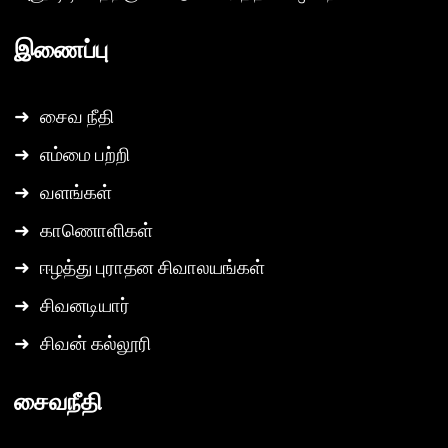
இணைப்பு
➜
சைவ நீதி
➜
எம்மை பற்றி
➜
வளங்கள்
➜
காணொளிகள்
➜
ஈழத்து புராதன சிவாலயங்கள்
➜
சிவனடியார்
➜
சிவன் கல்லூரி
சைவநீதி