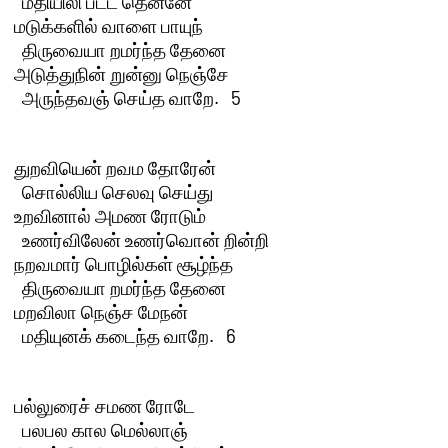
  மதியிலி பட்ட தென்னே

மடுக்களில் வாளை பாயுந் 

  திருவையா றமர்ந்த தேனை

அடுத்துநின் றுன்னு நெஞ்சே 

  அருந்தவஞ் செய்த வாறே.   5 

துறவியென் றவம தோரேன் 

  சொல்லிய செலவு செய்து

உறவினால் அமண ரோடும் 

  உணர்விலேன் உணர்வொன் றின்றி

நறவமார் பொழில்கள் சூழ்ந்த 

  திருவையா றமர்ந்த தேனை

மறவிலா நெஞ்ச மேநன் 

  மதியுனக் கடைந்த வாறே.   6 

பல்லுரைச் சமண ரோடே 

  பலபல கால மெல்லாஞ்
