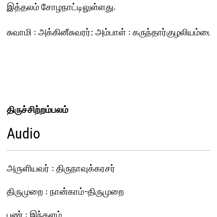
இத்தலம் சோழநாட்டிலுள்ளது.

திருச்சிற்றம்பலம்
Audio
அ௫ளியவர் : திருநாவுக்கரசர்
திருமுறை : நான்காம்-திருமுறை
பண் : இந்தளம்