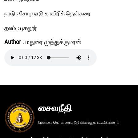
நாடு : சோழநாடு காவிரித் தென்கரை
தலம் : புகலூர்
Author
: மதுரை முத்துக்குமரன்
சைவநீதி
மேன்மை கொள் சைவநீதி விளங்குக உலகமெல்லாம்