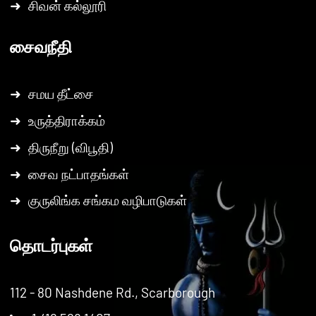
➜
சிவன் கல்லூரி
சைவநீதி
➜
சமய தீட்சை
➜
உருத்திராக்கம்
➜
திருநீறு (விபூதி)
➜
சைவ நட்பாதங்கள்
➜
குருலிங்க சங்கம வழிபாடுகள்
தொடர்புகள்
112 - 80 Nashdene Rd., Scarborough