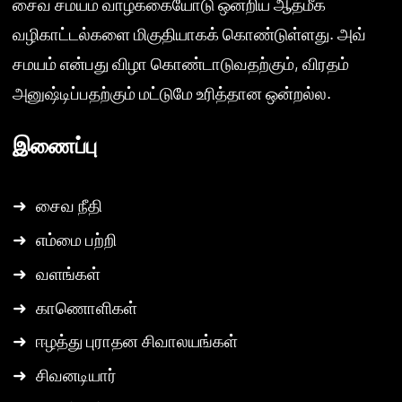
சைவ சமயம் வாழ்க்கையோடு ஒன்றிய ஆத்மீக
வழிகாட்டல்களை மிகுதியாகக் கொண்டுள்ளது. அவ்
சமயம் என்பது விழா கொண்டாடுவதற்கும், விரதம்
அனுஷ்டிப்பதற்கும் மட்டுமே உரித்தான ஒன்றல்ல.
இணைப்பு
➜
சைவ நீதி
➜
எம்மை பற்றி
➜
வளங்கள்
➜
காணொளிகள்
➜
ஈழத்து புராதன சிவாலயங்கள்
➜
சிவனடியார்