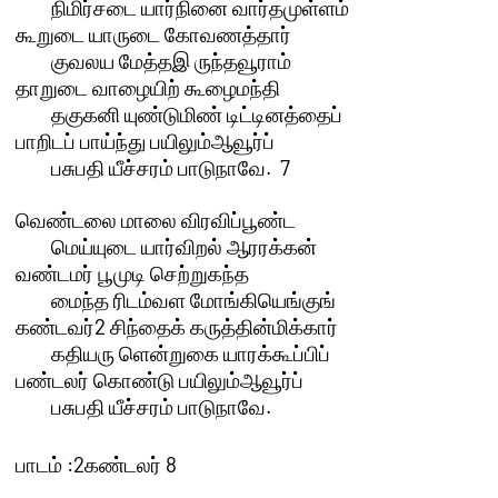
	நிமிர்சடை யார்நினை வார்தமுள்ளம்

கூறுடை யாருடை கோவணத்தார் 

	குவலய மேத்தஇ ருந்தவூராம்

தாறுடை வாழையிற் கூழைமந்தி 

	தகுகனி யுண்டுமிண் டிட்டினத்தைப்

பாறிடப் பாய்ந்து பயிலும்ஆவூர்ப்

	பசுபதி யீச்சரம் பாடுநாவே.  7 

வெண்டலை மாலை விரவிப்பூண்ட 

	மெய்யுடை யார்விறல் ஆரரக்கன்

வண்டமர் பூமுடி செற்றுகந்த 

	மைந்த ரிடம்வள மோங்கியெங்குங்

கண்டவர்2 சிந்தைக் கருத்தின்மிக்கார் 

	கதியரு ளென்றுகை யாரக்கூப்பிப்

பண்டலர் கொண்டு பயிலும்ஆவூர்ப்

	பசுபதி யீச்சரம் பாடுநாவே.

பாடம் :2கண்டலர் 8