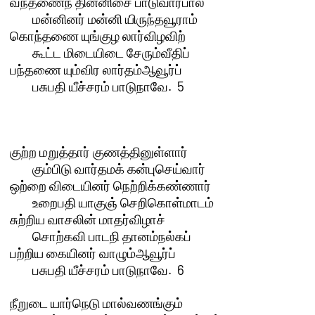
வந்தணைந் தின்னிசை பாடுவார்பால் 

	மன்னினர் மன்னி யிருந்தவூராம்

கொந்தணை யுங்குழ லார்விழவிற்

	கூட்ட மிடையிடை சேரும்வீதிப்

பந்தணை யும்விர லார்தம்ஆவூர்ப்

	பசுபதி யீச்சரம் பாடுநாவே.  5 

குற்ற மறுத்தார் குணத்தினுள்ளார் 

	கும்பிடு வார்தமக் கன்புசெய்வார்

ஒற்றை விடையினர் நெற்றிக்கண்ணார் 

	உறைபதி யாகுஞ் செறிகொள்மாடம்

சுற்றிய வாசலின் மாதர்விழாச் 

	சொற்கவி பாடநி தானம்நல்கப்

பற்றிய கையினர் வாழும்ஆவூர்ப்

	பசுபதி யீச்சரம் பாடுநாவே.  6 

நீறுடை யார்நெடு மால்வணங்கும் 
