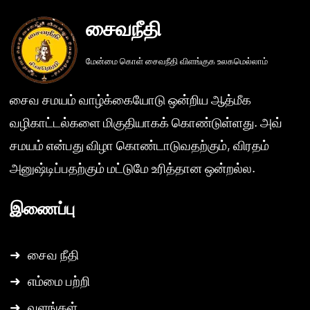
சைவநீதி
மேன்மை கொள் சைவநீதி விளங்குக உலகமெல்லாம்
சைவ சமயம் வாழ்க்கையோடு ஒன்றிய ஆத்மீக
வழிகாட்டல்களை மிகுதியாகக் கொண்டுள்ளது. அவ்
சமயம் என்பது விழா கொண்டாடுவதற்கும், விரதம்
அனுஷ்டிப்பதற்கும் மட்டுமே உரித்தான ஒன்றல்ல.
இணைப்பு
➜
சைவ நீதி
➜
எம்மை பற்றி
➜
வளங்கள்