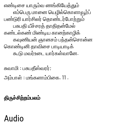
எண்டிசை யாரும்வ ணங்கியேத்தும் 

	எம்பெரு மானை யெழில்கொளாவூர்ப்

பண்டுரி யார்சிலர் தொண்டர்போற்றும் 

	பசுபதி யீச்சரத் தாதிதன்மேல்

கண்டல்கண் மிண்டிய கானற்காழிக் 

	கவுணியன் ஞானசம் பந்தன்சொன்ன

கொண்டினி தாவிசை பாடியாடிக் 

	கூடு மவர்உடை யார்கள்வானே.

சுவாமி : பசுபதீஸ்வரர்;
அம்பாள் : மங்களாம்பிகை. 11 .
திருச்சிற்றம்பலம்
Audio