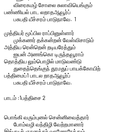
	விரைகமழ் சோலை சுலாவியெங்கும்

பண்ணியல் பாட லறாதஆவூர்ப் 

	பசுபதி யீச்சரம் பாடுநாவே.  1 

முத்தியர் மூப்பில ராப்பினுள்ளார் 

	முக்கணர் தக்கன்றன் வேள்விசாடும்

அத்திய ரென்றென் றடியரேத்தும் 

	ஐயன் அணங்கொ டிருந்தவூராம்

தொத்திய லும்பொழில் மாடுவண்டு 

	துதைந்தெங்குந் தூமதுப் பாயக்கோயிற்

பத்திமைப்1 பாடல றாதஆவூர்ப்

	பசுபதி யீச்சரம் பாடுநாவே.

பாடம் :1பத்திசை 2
பொங்கி வரும்புனல் சென்னிவைத்தார் 

	போம்வழி வந்திழி வேற்றமானார்

இங்குயர் ஞானத்தர் வானோரேத்தும் 
