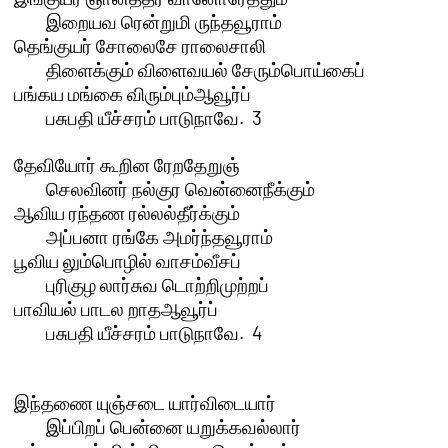
	இறையவ ரென்றுமி ருந்தவூராம்

தெங்குயர் சோலைசே ராலைசாலி 

	திளைக்கும் விளைவயல் சேரும்பொய்கைப்

பங்கய மங்கை விரும்பும்ஆவூர்ப்

	பசுபதி யீச்சரம் பாடுநாவே.  3 

தேவியோர் கூறின ரேறதேறுஞ் 

	செலவினர் நல்குர வென்னைநீக்கும்

ஆவிய ரந்தண ரல்லல்தீர்க்கும் 

	அப்பனா ரங்கே அமர்ந்தவூராம்

பூவிய லும்பொழில் வாசம்வீசப் 

	புரிகுழ லார்சுவ டொற்றிமுற்றப்

பாவியல் பாடல றாதஆவூர்ப்

	பசுபதி யீச்சரம் பாடுநாவே.  4 

இந்தணை யுஞ்சடை யார்விடையார் 

	இப்பிறப் பென்னை யறுக்கவல்லார்
