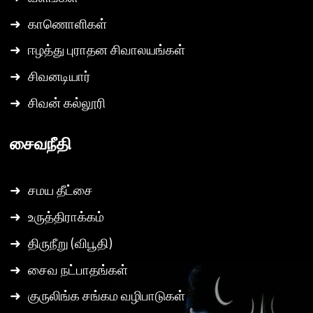
➜
காணொளிகள்
➜
ஈழத்து புராதன சிவாலயங்கள்
➜
சிவனடியார்
➜
சிவன் கல்லூரி
சைவநீதி
➜
சமய தீட்சை
➜
உருத்திராக்கம்
➜
திருநீறு (விபூதி)
➜
சைவ நட்பாதங்கள்
➜
குருலிங்க சங்கம வழிபாடுகள்